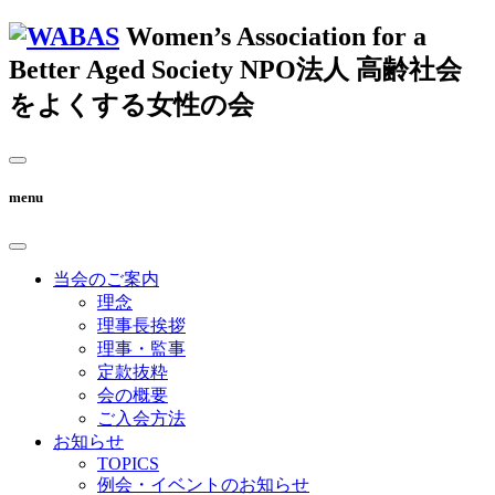
Women’s Association for a
Better Aged Society
NPO法人 高齢社会
をよくする女性の会
menu
当会のご案内
理念
理事長挨拶
理事・監事
定款抜粋
会の概要
ご入会方法
お知らせ
TOPICS
例会・イベントのお知らせ